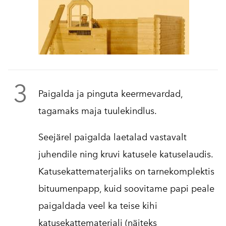
3
Paigalda ja pinguta keermevardad,
tagamaks maja tuulekindlus.
Seejärel paigalda laetalad vastavalt
juhendile ning kruvi katusele katuselaudis.
Katusekattematerjaliks on tarnekomplektis
bituumenpapp, kuid soovitame papi peale
paigaldada veel ka teise kihi
katusekattematerjali (näiteks