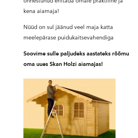
õnnestunud ehitada omale praktiline ja
kena aiamaja!
Nüüd on sul jäänud veel maja katta
meelepärase puidukaitsevahendiga
Soovime sulle paljudeks aastateks rõõmu
oma uues Skan Holzi aiamajas!