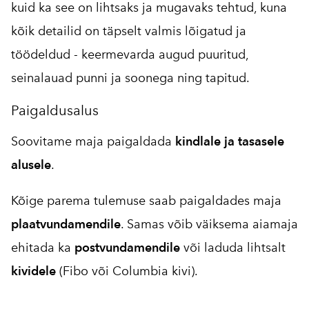
kuid ka see on lihtsaks ja mugavaks tehtud, kuna
kõik detailid on täpselt valmis lõigatud ja
töödeldud - keermevarda augud puuritud,
seinalauad punni ja soonega ning tapitud.
Paigaldusalus
Soovitame maja paigaldada
kindlale ja tasasele
alusele
.
Kõige parema tulemuse saab paigaldades maja
plaatvundamendile
. Samas võib väiksema aiamaja
ehitada ka
postvundamendile
või laduda lihtsalt
kividele
(Fibo või Columbia kivi).