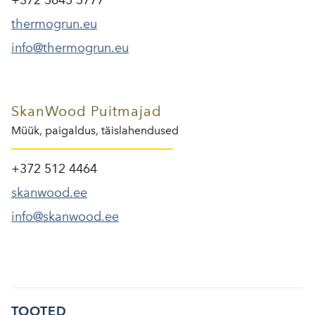
+372 5645 5777
thermogrun.eu
info@thermogrun.eu
SkanWood Puitmajad
Müük, paigaldus, täislahendused
+372 512 4464
skanwood.ee
info@skanwood.ee
TOOTED