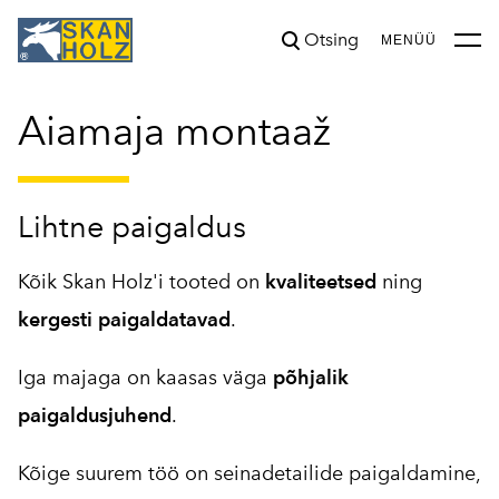
Otsing
lisati ostukorvi.
Vaata ostukorvi
MENÜÜ
Aiamaja montaaž
Lihtne paigaldus
Kõik Skan Holz'i tooted on
kvaliteetsed
ning
kergesti paigaldatavad
.
Iga majaga on kaasas väga
põhjalik
paigaldusjuhend
.
Kõige suurem töö on seinadetailide paigaldamine,