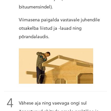
bituumensindel).
Viimasena paigalda vastavale juhendile
otsakelba liistud ja -lauad ning
põrandalaudis.
4
Vähese aja ning vaevaga ongi sul