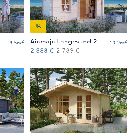
%
Aiamaja Langesund 2
2
2
8.5m
10.2m
2 388 €
2 789 €