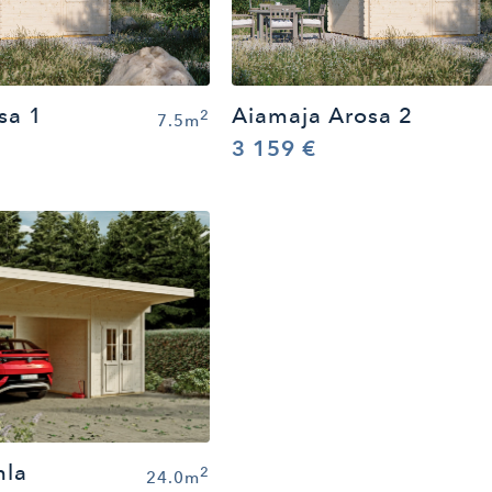
sa 1
Aiamaja Arosa 2
2
7.5m
3 159 €
mla
2
24.0m