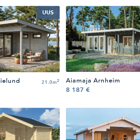
UUS
Aiamaja Arnheim
ielund
2
21.0m
8 187 €