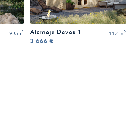
Aiamaja Davos 1
2
2
9.0m
11.4m
3 666 €