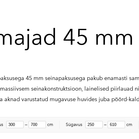
majad 45 mm
aksusega 45 mm seinapaksusega pakub enamasti samu 
 massiivsem seinakonstruktsioon, lainelised piirlauad
a aknad varustatud mugavuse huvides juba pöörd-kald s
us
—
cm
Sügavus
—
cm