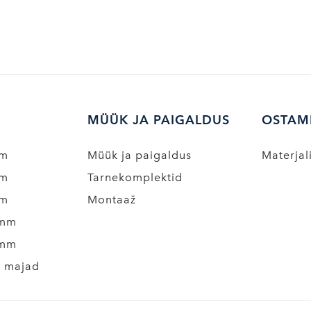
MÜÜK JA PAIGALDUS
OSTAM
mm
Müük ja paigaldus
Materjal
mm
Tarnekomplektid
mm
Montaaž
 mm
 mm
a majad