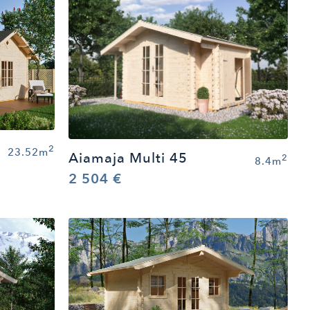
2
23.52m
Aiamaja Multi 45
2
8.4m
2 504 €