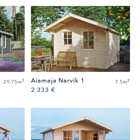
Aiamaja Narvik 1
2
2
29.75m
7.5m
2 333 €