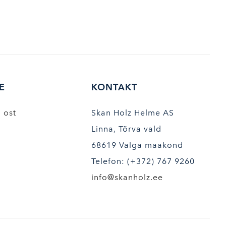
E
KONTAKT
i ost
Skan Holz Helme AS
Linna, Tõrva vald
68619 Valga maakond
Telefon: (+372) 767 9260
info@skanholz.ee