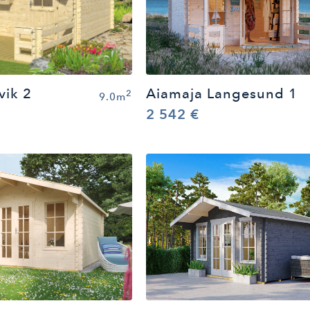
Aiamaja Langesund 1
vik 2
2
9.0m
2 542 €