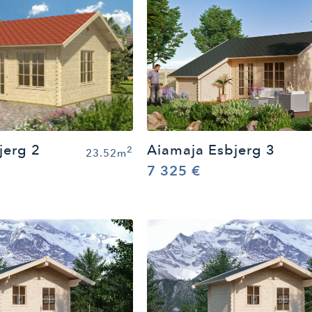
jerg 2
Aiamaja Esbjerg 3
2
23.52m
7 325 €