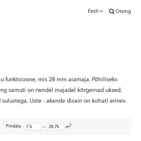
Eesti
Otsing
lisati ostukorvi.
Vaata ostukorvi
Eesti
English
funktsioone, mis 28 mm aiamaja. Põhiliseks
 ning samuti on nendel majadel kõrgemad uksed.
ulustega. Uste - akende disain on kohati erinev.
2
Pindala
—
m