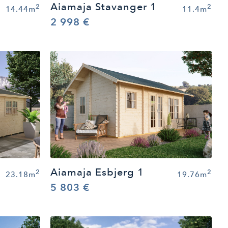
Aiamaja Stavanger 1
2
2
14.44m
11.4m
2 998 €
Aiamaja Esbjerg 1
2
2
23.18m
19.76m
5 803 €