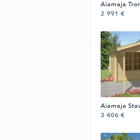
Aiamaja Tro
2 991 €
Aiamaja Sta
3 406 €