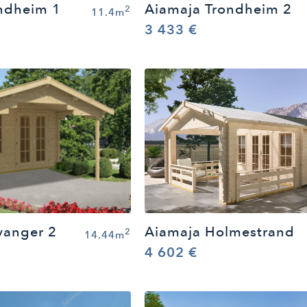
ndheim 1
Aiamaja Trondheim 2
2
11.4m
3 433 €
Aiamaja Holmestrand
vanger 2
2
14.44m
4 602 €