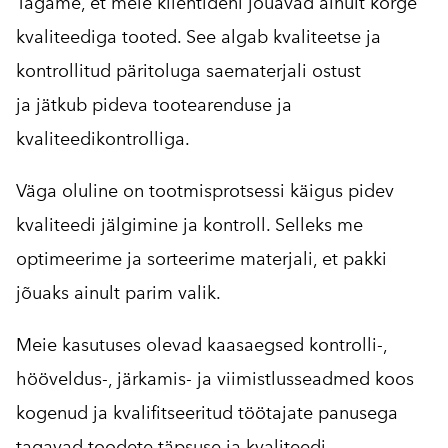
Tagame, et meie klientideni jõuavad
ainult kõrge
kvaliteediga tooted. See algab kvaliteetse ja
kontrollitud päritoluga saematerjali ostust
ja jätkub pideva tootearenduse ja
kvaliteedikontrolliga.
Väga oluline on tootmisprotsessi käigus pidev
kvaliteedi jälgimine ja kontroll. Selleks me
optimeerime ja sorteerime materjali, et pakki
jõuaks ainult parim valik.
Meie kasutuses olevad kaasaegsed kontrolli-,
hööveldus-, järkamis- ja viimistlusseadmed koos
kogenud ja kvalifitseeritud töötajate panusega
tagavad toodete täpsuse ja kvaliteedi.