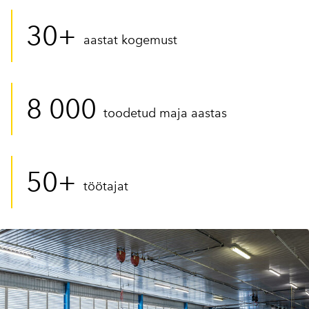
30+
aastat kogemust
8 000
toodetud maja aastas
50+
töötajat