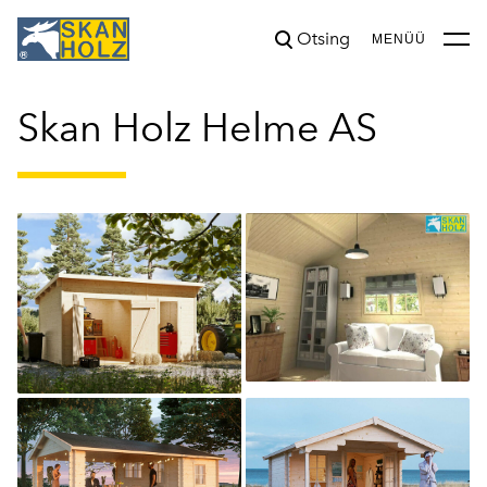
Otsing
lisati ostukorvi.
Vaata ostukorvi
MENÜÜ
Skan Holz Helme AS