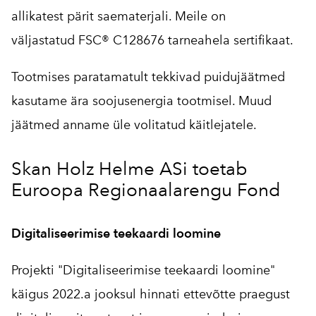
allikatest pärit saematerjali. Meile on
väljastatud
FSC® C128676
tarneahela sertifikaat.
Tootmises paratamatult tekkivad puidujäätmed
kasutame ära soojusenergia tootmisel. Muud
jäätmed anname üle volitatud käitlejatele.
Skan Holz Helme ASi toetab
Euroopa Regionaalarengu Fond
Digitaliseerimise teekaardi loomine
Projekti "Digitaliseerimise teekaardi loomine"
käigus 2022.a jooksul hinnati ettevõtte praegust