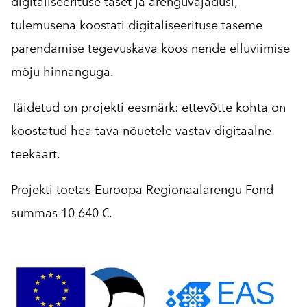
digitaliseerituse taset ja arenguvajadusi,
tulemusena koostati digitaliseerituse taseme
parendamise tegevuskava koos nende elluviimise
mõju hinnanguga.
Täidetud on projekti eesmärk: ettevõtte kohta on
koostatud hea tava nõuetele vastav digitaalne
teekaart.
Projekti toetas Euroopa Regionaalarengu Fond
summas 10 640 €.