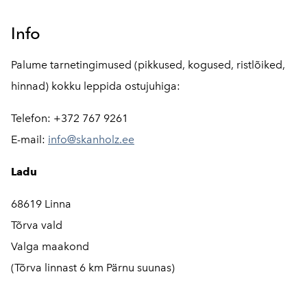
Info
Palume tarnetingimused (pikkused, kogused, ristlõiked,
hinnad) kokku leppida ostujuhiga:
Telefon: +372 767 9261
E-mail:
info@skanholz.ee
Ladu
68619 Linna
Tõrva vald
Valga maakond
(Tõrva linnast 6 km Pärnu suunas)