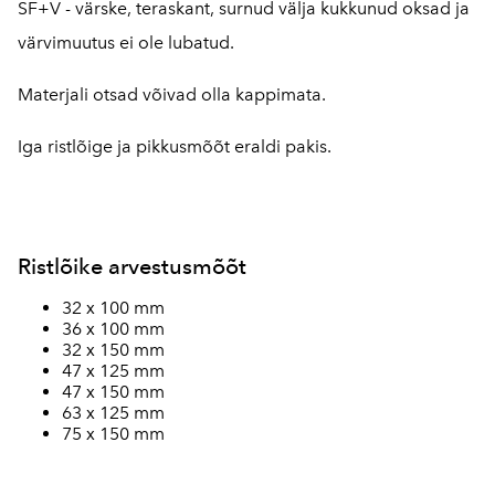
SF+V - värske, teraskant, surnud välja kukkunud oksad ja
värvimuutus ei ole lubatud.
Materjali otsad võivad olla kappimata.
Iga ristlõige ja pikkusmõõt eraldi pakis.
Ristlõike arvestusmõõt
32 x 100 mm
36 x 100 mm
32 x 150 mm
47 x 125 mm
47 x 150 mm
63 x 125 mm
75 x 150 mm