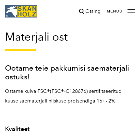
Otsing
lisati ostukorvi.
Vaata ostukorvi
MENÜÜ
Materjali ost
Ootame teie pakkumisi saematerjali
ostuks!
Ostame kuiva FSC®(FSC®-C128676) sertifitseeritud
kuuse saematerjali niiskuse protsendiga 16+- 2%.
Kvaliteet