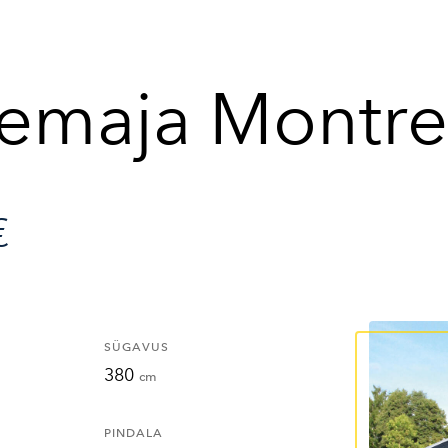
emaja Montre
€
SÜGAVUS
380
cm
PINDALA