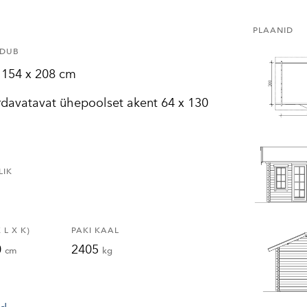
PLAANID
LDUB
 154 x 208 cm
rdavatavat ühepoolset akent 64 x 130
LIK
L X K)
PAKI KAAL
0
2405
cm
kg