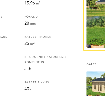
15.96
2
m
US
PÕRAND
28
mm
RGUS
KATUSE PINDALA
25
2
m
BITUUMENIST KATUSEKATE
KOMPLEKTIS
GALERII
Jah
RÄÄSTA PIKKUS
40
cm