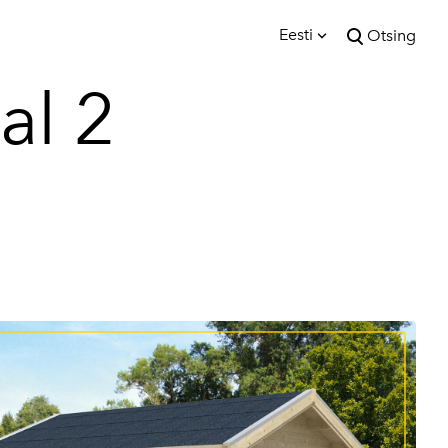
Eesti
Otsing
lisati ostukorvi.
al 2
Vaata ostukorvi
Eesti
English