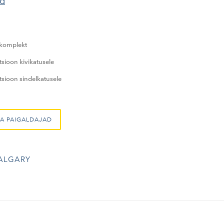
nd
komplekt
sioon kivikatusele
sioon sindelkatusele
A PAIGALDAJAD
ALGARY