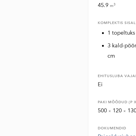
45.9
3
m
KOMPLEKTIS SISA
1 topeltuks
3 kald-pöö
cm
EHITUSLUBA VAJA
Ei
PAKI MÕÕDUD (P X 
500
120
13
×
×
DOKUMENDID