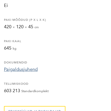
Ei
PAKI MÕÕDUD (P X L X K)
420
120
45
×
×
cm
PAKI KAAL
645
kg
DOKUMENDID
Paigaldusjuhend
TELLIMISKOOD
603 213
Standardkomplekt