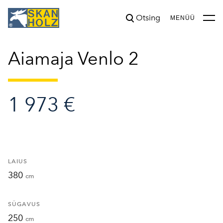
Otsing
lisati ostukorvi.
Vaata ostukorvi
MENÜÜ
Aiamaja Venlo 2
1 973 €
LAIUS
380
cm
SÜGAVUS
250
cm