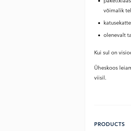
pakettklaas
võimalik te
katusekatte
olenevalt t
Kui sul on visio
Üheskoos leiame
viisil.
PRODUCTS