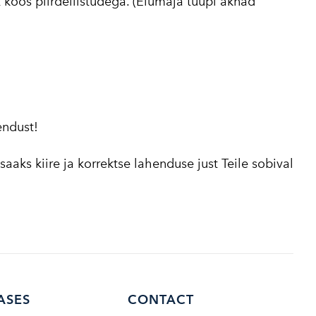
 koos piirdeliistudega. (Elumaja tüüpi aknad
endust!
aaks kiire ja korrektse lahenduse just Teile sobival
ASES
CONTACT