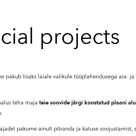
cial projects
e pakub lisaks laiale valikule tüüplahendusega aia- j
malus teha maja
teie soovide järgi koostatud plaani alu
s
.
jadel pakume ainult põranda ja katuse soojustamist, s