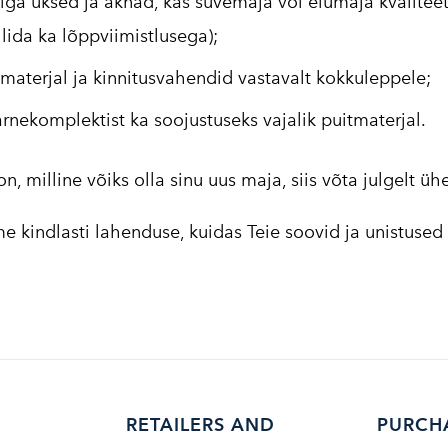
iga uksed ja aknad, kas suvemaja või elumaja kvaliteet
llida ka lõppviimistlusega);
materjal ja kinnitusvahendid vastavalt kokkuleppele;
arnekomplektist ka soojustuseks vajalik puitmaterjal.
on, milline võiks olla sinu uus maja, siis võta julgelt üh
 kindlasti lahenduse, kuidas Teie soovid ja unistused s
RETAILERS AND
PURCH