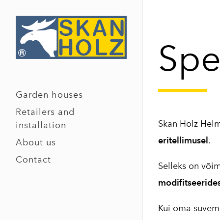
Spe
Garden houses
Retailers and
Skan Holz Helm
installation
eritellimusel
.
About us
Contact
Selleks on või
modifitseeride
Kui oma suvema