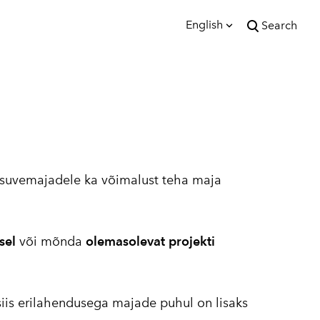
English
Search
was added to the cart.
View cart
English
Eesti
a suvemajadele ka võimalust teha maja
sel
või mõnda
olemasolevat projekti
iis erilahendusega majade puhul on lisaks