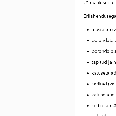
võimalik sooju
Erilahendusega
alusraam (v
põrandatal
põrandalau
tapitud ja
katusetalad
sarikad (va
katuselaudis
kelba ja rä