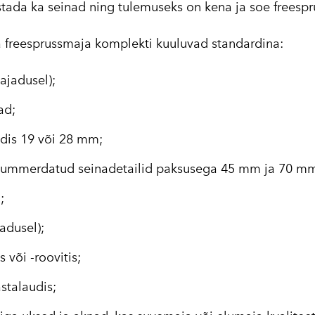
stada ka seinad ning tulemuseks on kena ja soe freesp
 freesprussmaja komplekti kuuluvad standardina:
ajadusel);
ad;
dis 19 või 28 mm;
 nummerdatud seinadetailid paksusega 45 mm ja 70 m
;
jadusel);
 või -roovitis;
ästalaudis;